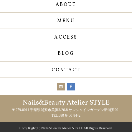
ABOUT
MENU
ACCESS
BLOG
CONTACT
Nails&Beauty Atelier STYLE
〒279-0011 千葉県浦安市美浜3-26-8 サンシャインガーデン新浦安201
TEL:080-6450-8442
Copy Right(C) Nails&Beauty Atelier STYLE All Rights Reserved.