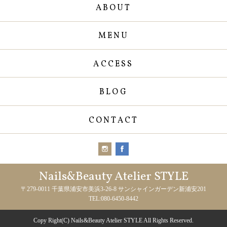
ABOUT
MENU
ACCESS
BLOG
CONTACT
Nails&Beauty Atelier STYLE
〒279-0011 千葉県浦安市美浜3-26-8 サンシャインガーデン新浦安201
TEL:080-6450-8442
Copy Right(C) Nails&Beauty Atelier STYLE All Rights Reserved.