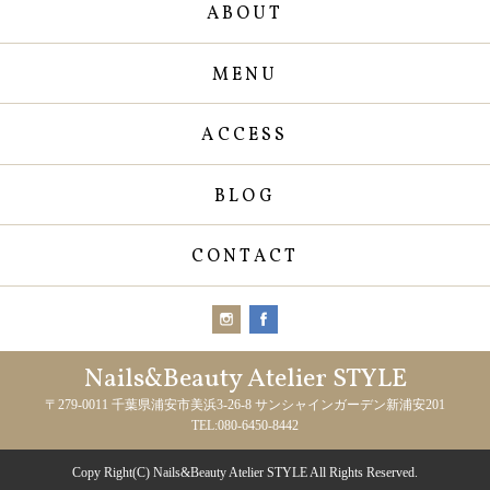
ABOUT
MENU
ACCESS
BLOG
CONTACT
Nails&Beauty Atelier STYLE
〒279-0011 千葉県浦安市美浜3-26-8 サンシャインガーデン新浦安201
TEL:080-6450-8442
Copy Right(C) Nails&Beauty Atelier STYLE All Rights Reserved.