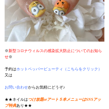
※
新型コロナウィルスの感染拡大防止についてのお知ら
せ
※
予約は
ホットペッパービューティ（こちらをクリック）
又は
お問い合わせ
からお気軽にどうぞ♪
★★ネイルは
つけ放題orアート５本メニューはSNSアッ
プ特典
あり★★