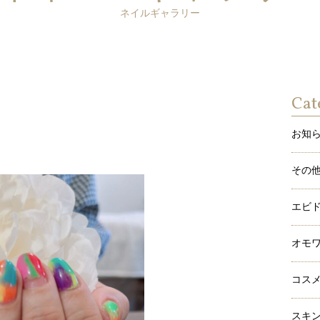
ネイルギャラリー
Cat
お知
その
エビ
オモ
コス
スキ