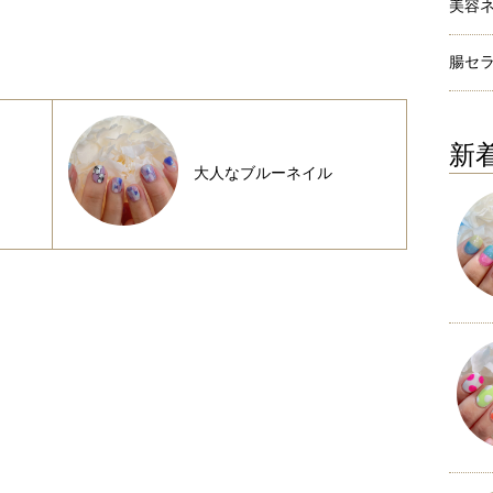
美容
腸セ
新
大人なブルーネイル