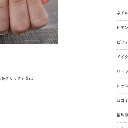
ネイ
ビデ
ビフ
メイ
リー
らをクリック）
又は
レッ
口コ
福利