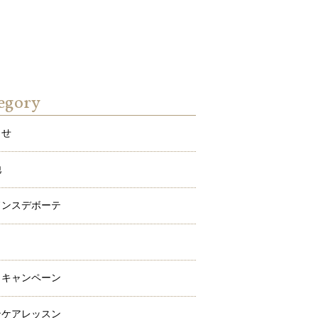
egory
らせ
他
ドンスデボーテ
ワ
メキャンペーン
ンケアレッスン