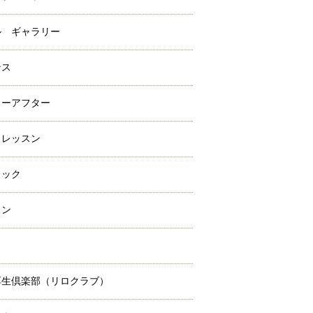
ル ギャラリー
ンス
ォーアフター
クレッスン
ラック
スン
ミ
厚生倶楽部（リロクラブ）