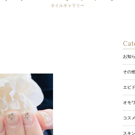
ネイルギャラリー
Cat
お知
その
エビ
オモ
コス
スキ