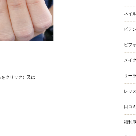
ネイ
ビデ
ビフ
メイ
リー
らをクリック）
又は
レッ
口コ
福利