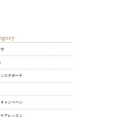
egory
らせ
他
ドンスデボーテ
ワ
メキャンペーン
ンケアレッスン