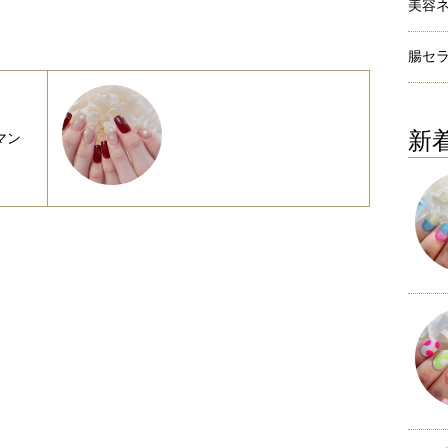
美容
腸セ
新
マン