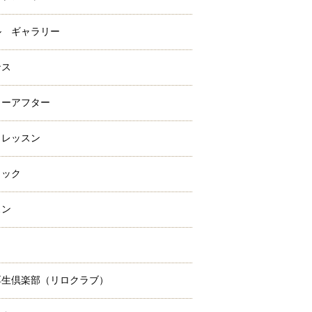
ル ギャラリー
ンス
ォーアフター
クレッスン
ラック
スン
ミ
厚生倶楽部（リロクラブ）