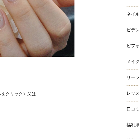
ネイ
ビデ
ビフ
メイ
リー
レッ
らをクリック）
又は
口コ
福利