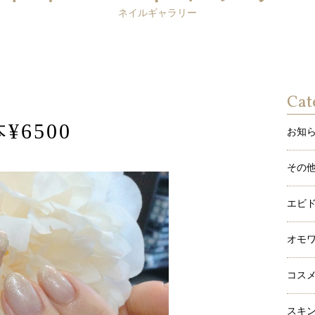
ネイルギャラリー
Cat
6500
お知
その
エビ
オモ
コス
スキ