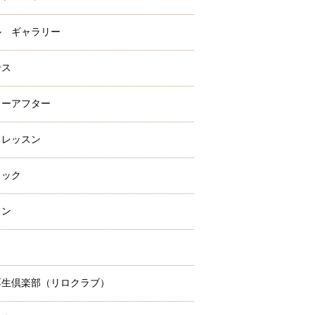
ル ギャラリー
ンス
ォーアフター
クレッスン
ラック
スン
ミ
厚生倶楽部（リロクラブ）