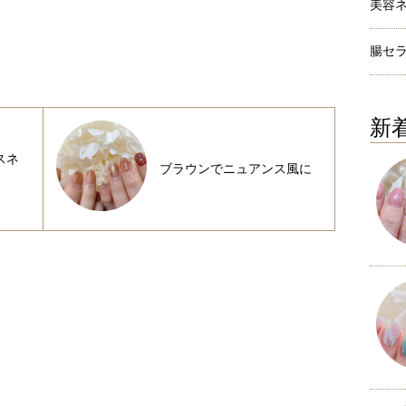
美容
腸セ
新
スネ
ブラウンでニュアンス風に