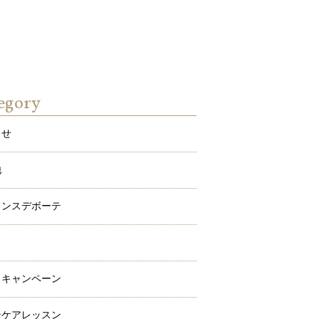
egory
らせ
他
ドンスデボーテ
ワ
メキャンペーン
ンケアレッスン