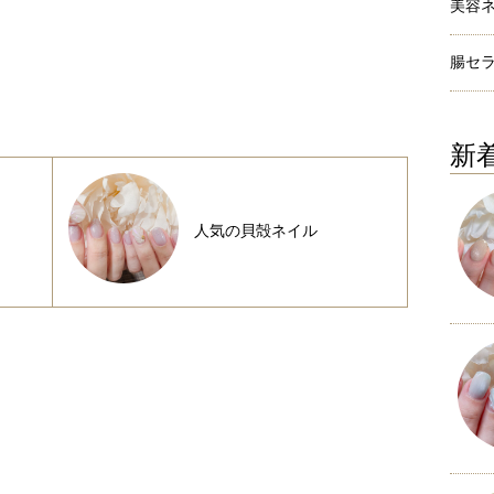
美容
腸セ
新
人気の貝殻ネイル