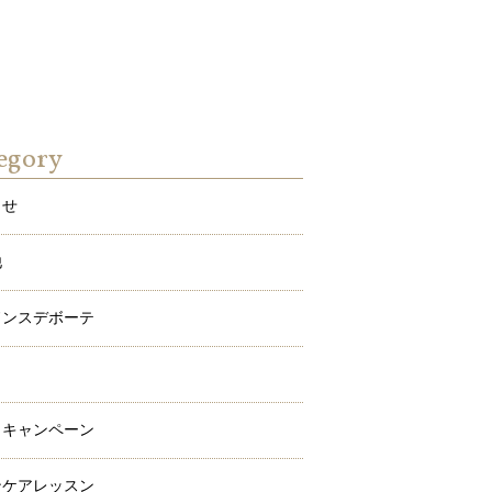
egory
らせ
他
ドンスデボーテ
ワ
メキャンペーン
ンケアレッスン