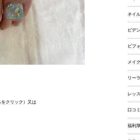
ネイ
ビデ
ビフ
メイ
リー
レッ
らをクリック）
又は
口コ
福利