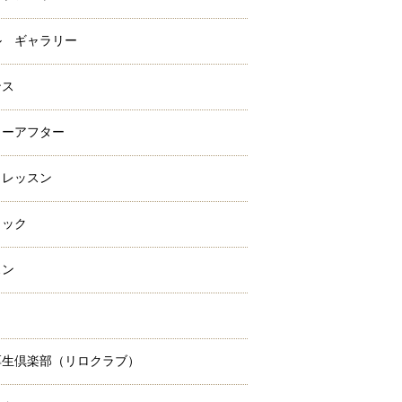
ル ギャラリー
ンス
ォーアフター
クレッスン
ラック
スン
ミ
厚生倶楽部（リロクラブ）