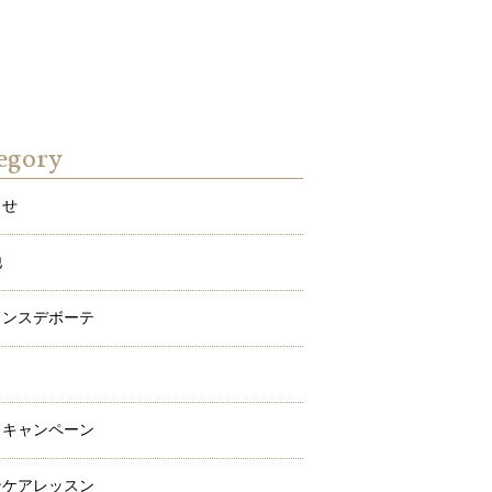
egory
らせ
他
ドンスデボーテ
ワ
メキャンペーン
ンケアレッスン