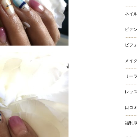
ネイ
ビデ
ビフ
メイ
リー
レッ
口コ
福利