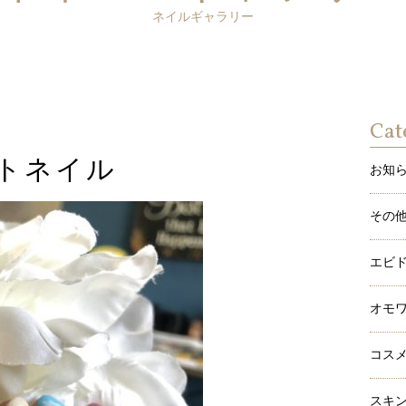
ネイルギャラリー
Cat
トネイル
お知
その
エビ
オモ
コス
スキ