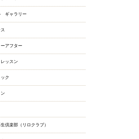
ル ギャラリー
ンス
ォーアフター
クレッスン
ラック
スン
ミ
厚生倶楽部（リロクラブ）