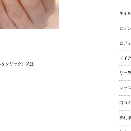
ネイ
ビデ
ビフ
メイ
らをクリック）
又は
リー
レッ
口コ
福利