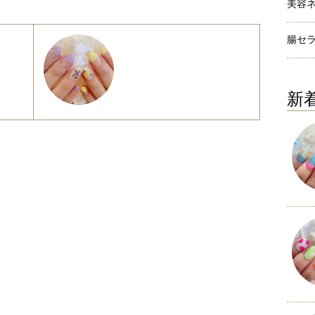
美容
腸セ
新