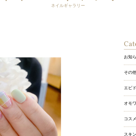
ネイルギャラリー
Cat
お知
その
エビ
オモ
コス
スキ