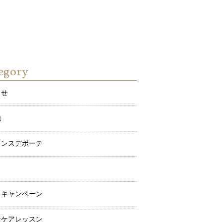
egory
らせ
他
ドンスデボーテ
ワ
メキャンペーン
ンケアレッスン