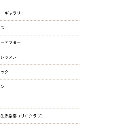
ル ギャラリー
ンス
ォーアフター
クレッスン
ラック
スン
ミ
厚生倶楽部（リロクラブ）