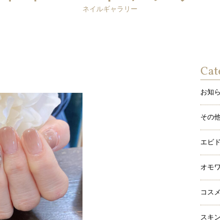
ネイルギャラリー
Cat
お知
その
エビ
オモ
コス
スキ