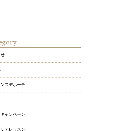
egory
らせ
他
ドンスデボーテ
ワ
メキャンペーン
ンケアレッスン