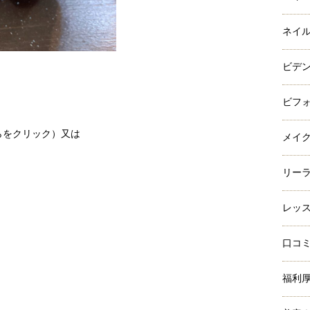
ネイ
ビデ
ビフ
らをクリック）
又は
メイ
リー
レッ
口コ
福利