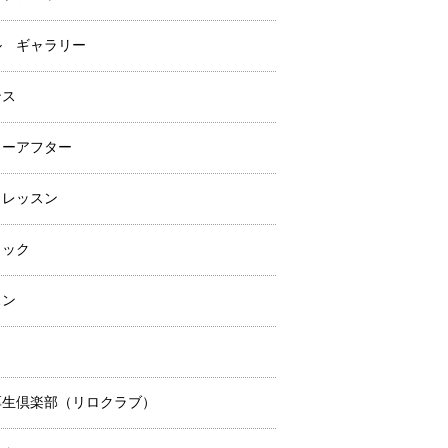
ル ギャラリー
ンス
ォーアフター
クレッスン
ラック
スン
ミ
厚生倶楽部（リロクラブ）