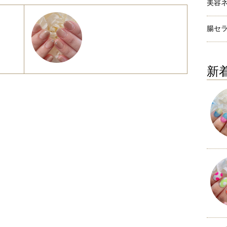
美容
腸セ
新